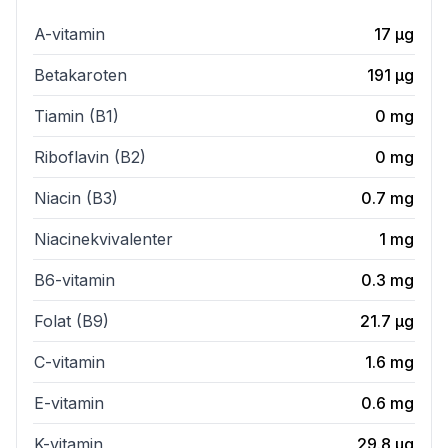
A-vitamin
17
µg
Betakaroten
191
µg
Tiamin (B1)
0
mg
Riboflavin (B2)
0
mg
Niacin (B3)
0.7
mg
Niacinekvivalenter
1
mg
B6-vitamin
0.3
mg
Folat (B9)
21.7
µg
C-vitamin
1.6
mg
E-vitamin
0.6
mg
K-vitamin
29.8
µg