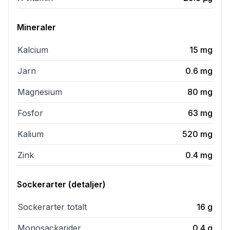
Mineraler
Kalcium
15
mg
Järn
0.6
mg
Magnesium
80
mg
Fosfor
63
mg
Kalium
520
mg
Zink
0.4
mg
Sockerarter (detaljer)
Sockerarter totalt
16
g
Monosackarider
0.4
g