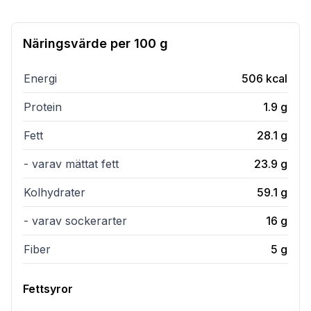
Näringsvärde per
100 g
Energi
506
kcal
Protein
1.9
g
Fett
28.1
g
- varav mättat fett
23.9
g
Kolhydrater
59.1
g
- varav sockerarter
16
g
Fiber
5
g
Fettsyror