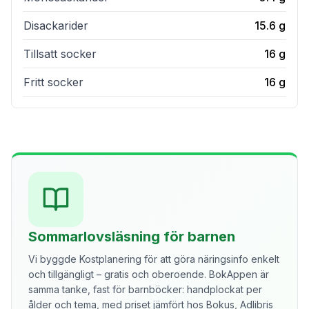
Disackarider
15.6
g
Tillsatt socker
16
g
Fritt socker
16
g
Sommarlovsläsning för barnen
Vi byggde Kostplanering för att göra näringsinfo enkelt
och tillgängligt – gratis och oberoende. BokAppen är
samma tanke, fast för barnböcker: handplockat per
ålder och tema, med priset jämfört hos Bokus, Adlibris