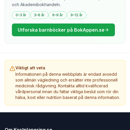
och Akademibokhandeln.
0–3 år
3–6 år
6–9 år
9–12 år
Utforska barnböcker på BokAppen.se
Viktigt att veta
Informationen på denna webbplats är endast avsedd
som allmän vägledning och ersätter inte professionell
medicinsk rådgivning. Kontakta alltid kvalificerad
vårdpersonal innan du fattar viktiga beslut som rör din
hälsa, kost eller nutrition baserat på denna information.
Om Kostplanering.se