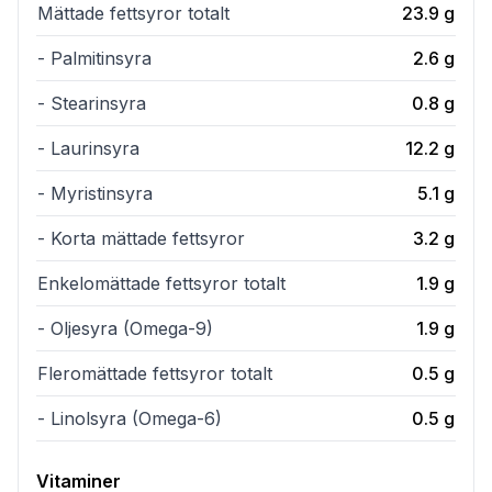
Mättade fettsyror totalt
23.9
g
- Palmitinsyra
2.6
g
- Stearinsyra
0.8
g
- Laurinsyra
12.2
g
- Myristinsyra
5.1
g
- Korta mättade fettsyror
3.2
g
Enkelomättade fettsyror totalt
1.9
g
- Oljesyra (Omega-9)
1.9
g
Fleromättade fettsyror totalt
0.5
g
- Linolsyra (Omega-6)
0.5
g
Vitaminer