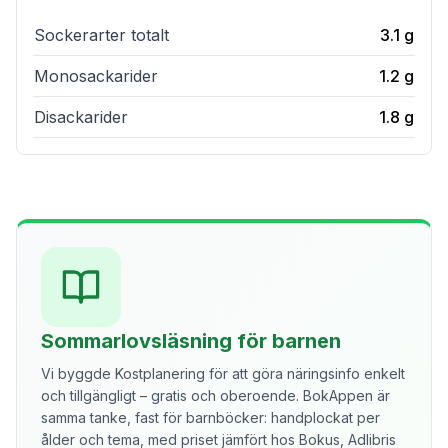
Sockerarter totalt
3.1
g
Monosackarider
1.2
g
Disackarider
1.8
g
Sommarlovsläsning för barnen
Vi byggde Kostplanering för att göra näringsinfo enkelt
och tillgängligt – gratis och oberoende. BokAppen är
samma tanke, fast för barnböcker: handplockat per
ålder och tema, med priset jämfört hos Bokus, Adlibris