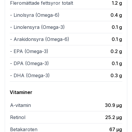
Fleromättade fettsyror totalt
1.2
g
- Linolsyra (Omega-6)
0.4
g
- Linolensyra (Omega-3)
0.1
g
- Arakidonsyra (Omega-6)
0.1
g
- EPA (Omega-3)
0.2
g
- DPA (Omega-3)
0.1
g
- DHA (Omega-3)
0.3
g
Vitaminer
A-vitamin
30.9
µg
Retinol
25.2
µg
Betakaroten
67
µg