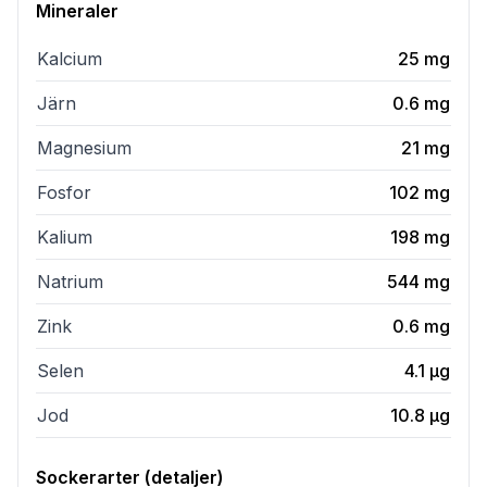
Mineraler
Kalcium
25
mg
Järn
0.6
mg
Magnesium
21
mg
Fosfor
102
mg
Kalium
198
mg
Natrium
544
mg
Zink
0.6
mg
Selen
4.1
µg
Jod
10.8
µg
Sockerarter (detaljer)