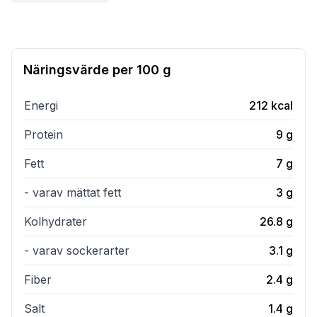
Näringsvärde per
100 g
Energi
212
kcal
Protein
9
g
Fett
7
g
- varav mättat fett
3
g
Kolhydrater
26.8
g
- varav sockerarter
3.1
g
Fiber
2.4
g
Salt
1.4
g