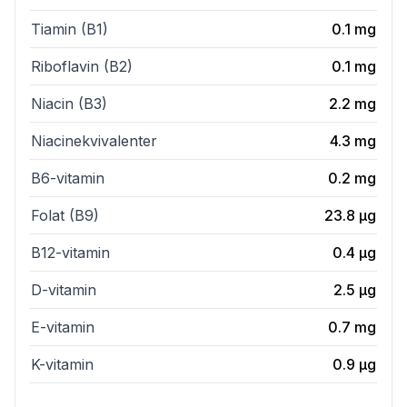
Tiamin (B1)
0.1
mg
Riboflavin (B2)
0.1
mg
Niacin (B3)
2.2
mg
Niacinekvivalenter
4.3
mg
B6-vitamin
0.2
mg
Folat (B9)
23.8
µg
B12-vitamin
0.4
µg
D-vitamin
2.5
µg
E-vitamin
0.7
mg
K-vitamin
0.9
µg