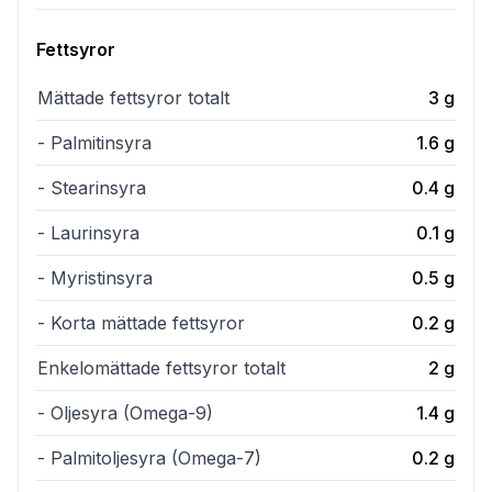
Fettsyror
Mättade fettsyror totalt
3
g
- Palmitinsyra
1.6
g
- Stearinsyra
0.4
g
- Laurinsyra
0.1
g
- Myristinsyra
0.5
g
- Korta mättade fettsyror
0.2
g
Enkelomättade fettsyror totalt
2
g
- Oljesyra (Omega-9)
1.4
g
- Palmitoljesyra (Omega-7)
0.2
g