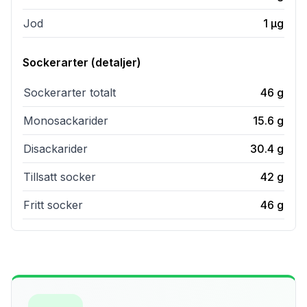
Jod
1
µg
Sockerarter (detaljer)
Sockerarter totalt
46
g
Monosackarider
15.6
g
Disackarider
30.4
g
Tillsatt socker
42
g
Fritt socker
46
g