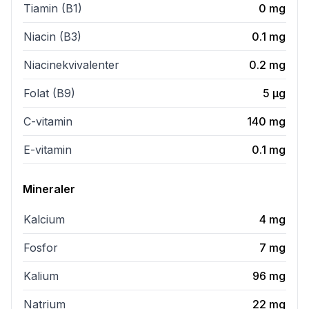
Tiamin (B1)
0
mg
Niacin (B3)
0.1
mg
Niacinekvivalenter
0.2
mg
Folat (B9)
5
µg
C-vitamin
140
mg
E-vitamin
0.1
mg
Mineraler
Kalcium
4
mg
Fosfor
7
mg
Kalium
96
mg
Natrium
22
mg