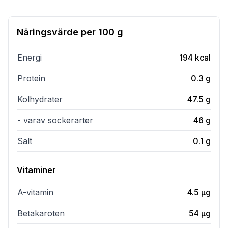
Näringsvärde per
100 g
Energi
194
kcal
Protein
0.3
g
Kolhydrater
47.5
g
- varav sockerarter
46
g
Salt
0.1
g
Vitaminer
A-vitamin
4.5
µg
Betakaroten
54
µg