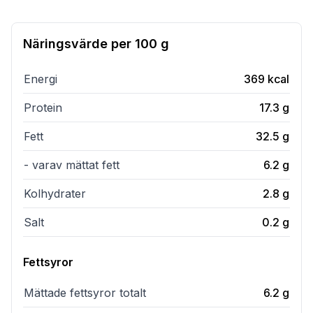
Näringsvärde per
100 g
Energi
369
kcal
Protein
17.3
g
Fett
32.5
g
- varav mättat fett
6.2
g
Kolhydrater
2.8
g
Salt
0.2
g
Fettsyror
Mättade fettsyror totalt
6.2
g