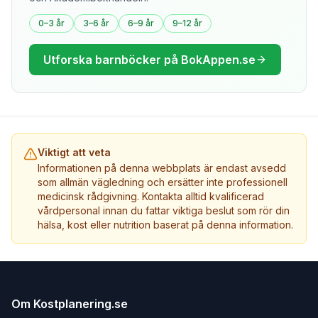
0–3 år
3–6 år
6–9 år
9–12 år
Utforska barnböcker på BokAppen.se
Viktigt att veta
Informationen på denna webbplats är endast avsedd
som allmän vägledning och ersätter inte professionell
medicinsk rådgivning. Kontakta alltid kvalificerad
vårdpersonal innan du fattar viktiga beslut som rör din
hälsa, kost eller nutrition baserat på denna information.
Om Kostplanering.se