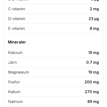
C-vitamin
2
mg
D-vitamin
23
µg
E-vitamin
8
mg
Mineraler
Kalcium
19
mg
Järn
0.7
mg
Magnesium
19
mg
Fosfor
200
mg
Kalium
270
mg
Natrium
89
mg