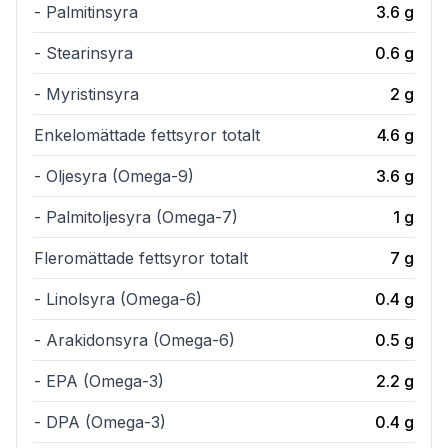
- Palmitinsyra
3.6
g
- Stearinsyra
0.6
g
- Myristinsyra
2
g
Enkelomättade fettsyror totalt
4.6
g
- Oljesyra (Omega-9)
3.6
g
- Palmitoljesyra (Omega-7)
1
g
Fleromättade fettsyror totalt
7
g
- Linolsyra (Omega-6)
0.4
g
- Arakidonsyra (Omega-6)
0.5
g
- EPA (Omega-3)
2.2
g
- DPA (Omega-3)
0.4
g