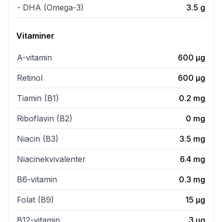
- DHA (Omega-3)
3.5
g
Vitaminer
A-vitamin
600
µg
Retinol
600
µg
Tiamin (B1)
0.2
mg
Riboflavin (B2)
0
mg
Niacin (B3)
3.5
mg
Niacinekvivalenter
6.4
mg
B6-vitamin
0.3
mg
Folat (B9)
15
µg
B12-vitamin
3
µg