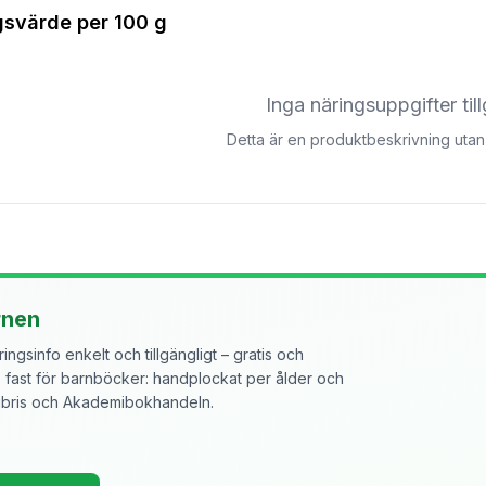
gsvärde per
100 g
Inga näringsuppgifter til
Detta är en produktbeskrivning utan 
rnen
ngsinfo enkelt och tillgängligt – gratis och
ast för barnböcker: handplockat per ålder och
libris och Akademibokhandeln.