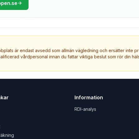
ppen.se
plats är endast avsedd som allmän vägledning och ersätter inte pr
valificerad vårdpersonal innan du fattar viktiga beslut som rör din häls
nkar
Information
RDI-analys
t
räkning