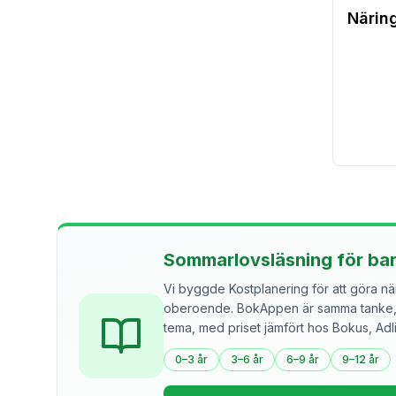
Närin
Sommarlovsläsning för ba
Vi byggde Kostplanering för att göra näri
oberoende. BokAppen är samma tanke, f
tema, med priset jämfört hos Bokus, Ad
0–3 år
3–6 år
6–9 år
9–12 år