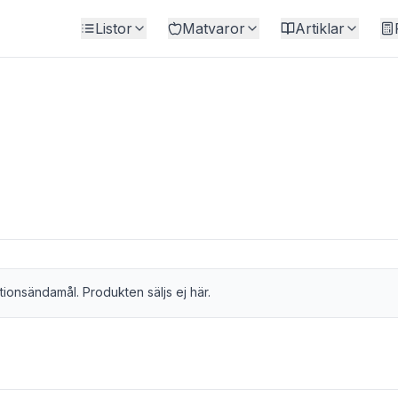
Listor
Matvaror
Artiklar
tionsändamål. Produkten säljs ej här.