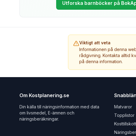
Utforska barnböcker på BokA
Viktigt att veta
Informationen på denna webb
rådgivning. Kontakta alltid k
på denna information.
Om Kostplanering.se
Snabblä
Din källa till näringsinformation med data
Matvaror
om livsmedel, E-ämnen och
Topplistor
näringsberäkningar.
Kosttillskot
Näringsbe