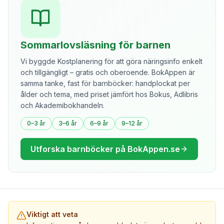
Sommarlovsläsning för barnen
Vi byggde Kostplanering för att göra näringsinfo enkelt
och tillgängligt – gratis och oberoende. BokAppen är
samma tanke, fast för barnböcker: handplockat per
ålder och tema, med priset jämfört hos Bokus, Adlibris
och Akademibokhandeln.
0–3 år
3–6 år
6–9 år
9–12 år
Utforska barnböcker på BokAppen.se
Viktigt att veta