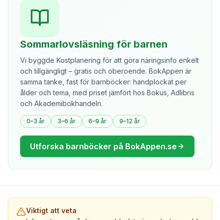
Sommarlovsläsning för barnen
Vi byggde Kostplanering för att göra näringsinfo enkelt
och tillgängligt – gratis och oberoende. BokAppen är
samma tanke, fast för barnböcker: handplockat per
ålder och tema, med priset jämfört hos Bokus, Adlibris
och Akademibokhandeln.
0–3 år
3–6 år
6–9 år
9–12 år
Utforska barnböcker på BokAppen.se
Viktigt att veta