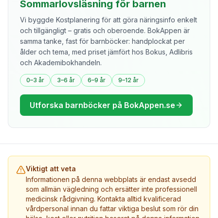
Sommarlovsläsning för barnen
Vi byggde Kostplanering för att göra näringsinfo enkelt
och tillgängligt – gratis och oberoende. BokAppen är
samma tanke, fast för barnböcker: handplockat per
ålder och tema, med priset jämfört hos Bokus, Adlibris
och Akademibokhandeln.
0–3 år
3–6 år
6–9 år
9–12 år
Utforska barnböcker på BokAppen.se
Viktigt att veta
Informationen på denna webbplats är endast avsedd
som allmän vägledning och ersätter inte professionell
medicinsk rådgivning. Kontakta alltid kvalificerad
vårdpersonal innan du fattar viktiga beslut som rör din