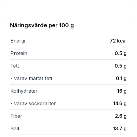
Näringsvärde per
100 g
Energi
72
kcal
Protein
0.5
g
Fett
0.5
g
- varav mättat fett
0.1
g
Kolhydrater
16
g
- varav sockerarter
14.6
g
Fiber
2.6
g
Salt
13.7
g