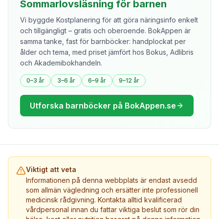
Sommarlovsläsning för barnen
Vi byggde Kostplanering för att göra näringsinfo enkelt
och tillgängligt – gratis och oberoende. BokAppen är
samma tanke, fast för barnböcker: handplockat per
ålder och tema, med priset jämfört hos Bokus, Adlibris
och Akademibokhandeln.
0–3 år
3–6 år
6–9 år
9–12 år
Utforska barnböcker på BokAppen.se
Viktigt att veta
Informationen på denna webbplats är endast avsedd
som allmän vägledning och ersätter inte professionell
medicinsk rådgivning. Kontakta alltid kvalificerad
vårdpersonal innan du fattar viktiga beslut som rör din