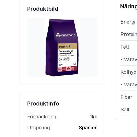
Närin
Produktbild
Energi
Protei
Fett
- varav
Kolhyd
- vara
Fiber
Produktinfo
Salt
Förpackning:
1kg
Ursprung:
Spanien