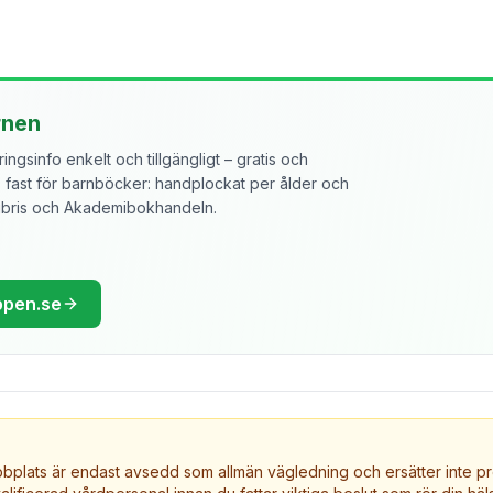
rnen
ngsinfo enkelt och tillgängligt – gratis och
ast för barnböcker: handplockat per ålder och
libris och Akademibokhandeln.
ppen.se
plats är endast avsedd som allmän vägledning och ersätter inte pr