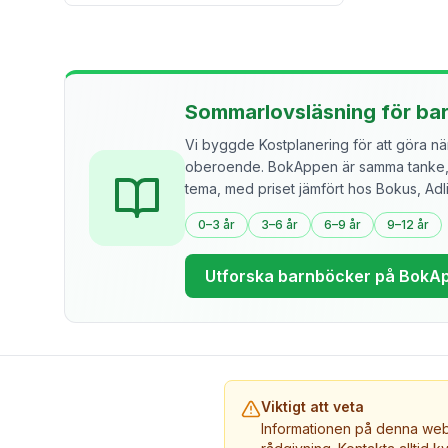
Sommarlovsläsning för ba
Vi byggde Kostplanering för att göra näri
oberoende. BokAppen är samma tanke, f
tema, med priset jämfört hos Bokus, Ad
0–3 år
3–6 år
6–9 år
9–12 år
Utforska barnböcker på BokA
Viktigt att veta
Informationen på denna webb