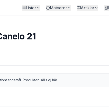
Listor
Matvaror
Artiklar
anelo 21
tionsändamål. Produkten säljs ej här.