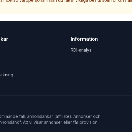
valificerad vårdpersonal innan du fattar viktiga beslut som rör din häls
nkar
Information
RDI-analys
t
räkning
mmande fall, annonslänkar (affiliate). Annonser och
nonslänk". Att vi visar annonser eller får provision