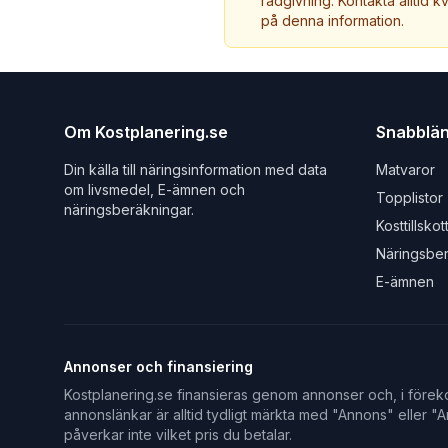
rådgivning. Kontakta alltid k
på denna information.
Om Kostplanering.se
Snabblä
Din källa till näringsinformation med data
Matvaror
om livsmedel, E-ämnen och
Topplistor
näringsberäkningar.
Kosttillskot
Näringsbe
E-ämnen
Annonser och finansiering
Kostplanering.se finansieras genom annonser och, i föreko
annonslänkar är alltid tydligt märkta med "Annons" eller "An
påverkar inte vilket pris du betalar.