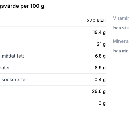
gsvärde per
100 g
Vitami
370
kcal
Inga vit
n
19.4
g
Minera
21
g
Inga min
 mättat fett
6.8
g
rater
8.9
g
v sockerarter
0.4
g
29.6
g
0
g