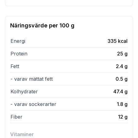
Näringsvärde per
100 g
Energi
335
kcal
Protein
25
g
Fett
2.4
g
- varav mättat fett
0.5
g
Kolhydrater
47.4
g
- varav sockerarter
1.8
g
Fiber
12
g
Vitaminer