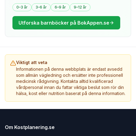
0–3 år
3–6 år
6–9 år
9–12 år
Utforska barnböcker på BokAppen.se
Viktigt att veta
Informationen på denna webbplats är endast avsedd
som allmän vägledning och ersätter inte professionell
medicinsk rådgivning. Kontakta alltid kvalificerad
vårdpersonal innan du fattar viktiga beslut som rör din
hälsa, kost eller nutrition baserat på denna information.
Om Kostplanering.se