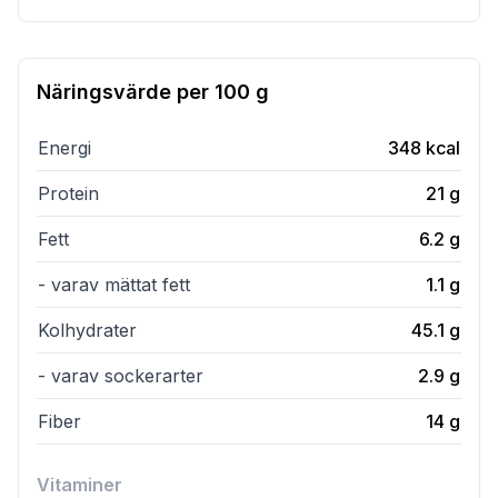
Näringsvärde per
100 g
Energi
348
kcal
Protein
21
g
Fett
6.2
g
- varav mättat fett
1.1
g
Kolhydrater
45.1
g
- varav sockerarter
2.9
g
Fiber
14
g
Vitaminer