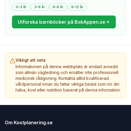
0–3 år
3–6 år
6–9 år
9–12 år
Utforska barnböcker på BokAppen.se
Viktigt att veta
Informationen på denna webbplats är endast avsedd
som allmän vägledning och ersätter inte professionell
medicinsk rådgivning. Kontakta alltid kvalificerad
vårdpersonal innan du fattar viktiga beslut som rör din
hälsa, kost eller nutrition baserat på denna information.
Om Kostplanering.se