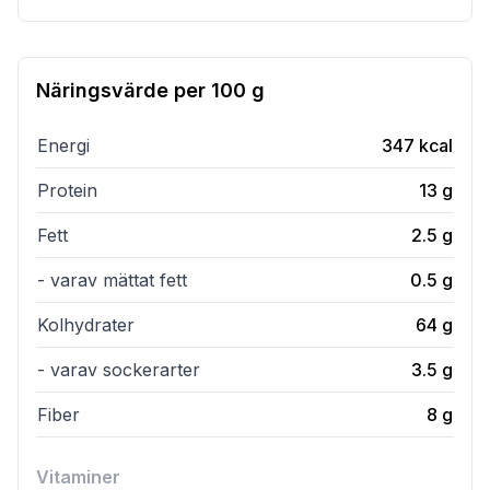
Näringsvärde per
100 g
Energi
347
kcal
Protein
13
g
Fett
2.5
g
- varav mättat fett
0.5
g
Kolhydrater
64
g
- varav sockerarter
3.5
g
Fiber
8
g
Vitaminer