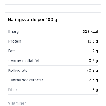
Näringsvärde per
100 g
Energi
359
kcal
Protein
13.5
g
Fett
2
g
- varav mättat fett
0.5
g
Kolhydrater
70.2
g
- varav sockerarter
3.5
g
Fiber
3
g
Vitaminer