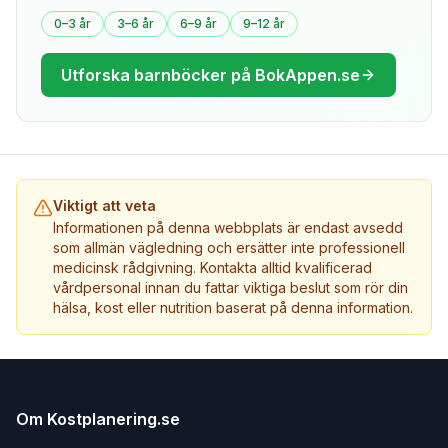
0–3 år
3–6 år
6–9 år
9–12 år
Utforska barnböcker på BokAppen.se
Viktigt att veta
Informationen på denna webbplats är endast avsedd
som allmän vägledning och ersätter inte professionell
medicinsk rådgivning. Kontakta alltid kvalificerad
vårdpersonal innan du fattar viktiga beslut som rör din
hälsa, kost eller nutrition baserat på denna information.
Om Kostplanering.se