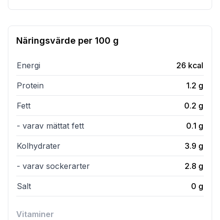
Näringsvärde per
100 g
Energi
26
kcal
Protein
1.2
g
Fett
0.2
g
- varav mättat fett
0.1
g
Kolhydrater
3.9
g
- varav sockerarter
2.8
g
Salt
0
g
Vitaminer