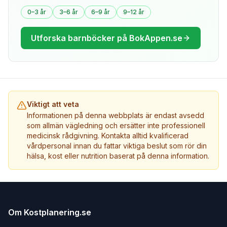
0–3 år
3–6 år
6–9 år
9–12 år
Utforska barnböcker på BokAppen.se
Viktigt att veta
Informationen på denna webbplats är endast avsedd
som allmän vägledning och ersätter inte professionell
medicinsk rådgivning. Kontakta alltid kvalificerad
vårdpersonal innan du fattar viktiga beslut som rör din
hälsa, kost eller nutrition baserat på denna information.
Om Kostplanering.se