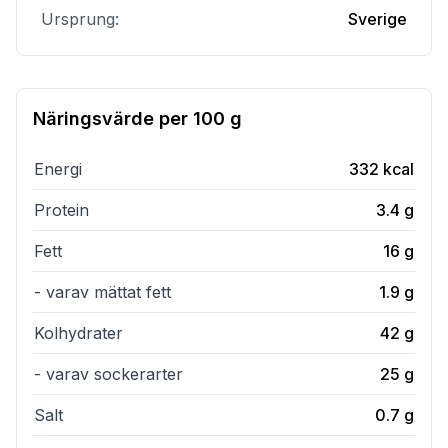
Ursprung:
Sverige
Näringsvärde per
100 g
Energi
332
kcal
Protein
3.4
g
Fett
16
g
- varav mättat fett
1.9
g
Kolhydrater
42
g
- varav sockerarter
25
g
Salt
0.7
g