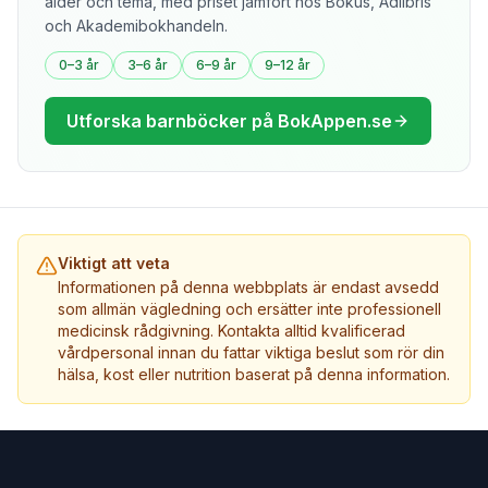
ålder och tema, med priset jämfört hos Bokus, Adlibris
och Akademibokhandeln.
0–3 år
3–6 år
6–9 år
9–12 år
Utforska barnböcker på BokAppen.se
Viktigt att veta
Informationen på denna webbplats är endast avsedd
som allmän vägledning och ersätter inte professionell
medicinsk rådgivning. Kontakta alltid kvalificerad
vårdpersonal innan du fattar viktiga beslut som rör din
hälsa, kost eller nutrition baserat på denna information.