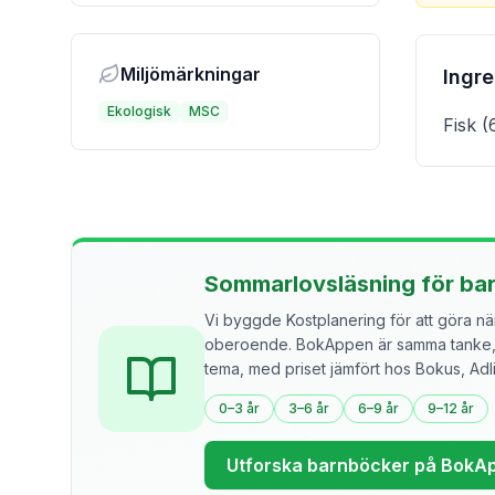
Miljömärkningar
Ingr
Ekologisk
MSC
Fisk 
Sommarlovsläsning för ba
Vi byggde Kostplanering för att göra näri
oberoende. BokAppen är samma tanke, f
tema, med priset jämfört hos Bokus, Ad
0–3 år
3–6 år
6–9 år
9–12 år
Utforska barnböcker på BokA