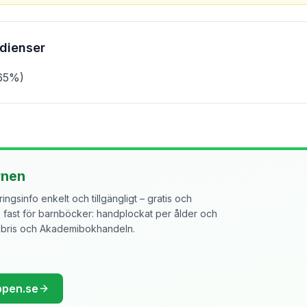
edienser
(65%)
rnen
ngsinfo enkelt och tillgängligt – gratis och
ast för barnböcker: handplockat per ålder och
libris och Akademibokhandeln.
ppen.se