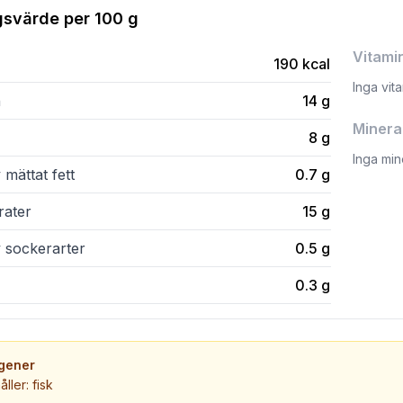
gsvärde per
100 g
Vitami
190
kcal
Inga vit
n
14
g
Minera
8
g
Inga min
 mättat fett
0.7
g
rater
15
g
v sockerarter
0.5
g
0.3
g
rgener
åller: fisk