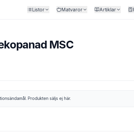
Listor
Matvaror
Artiklar
e ekopanad MSC
tionsändamål. Produkten säljs ej här.