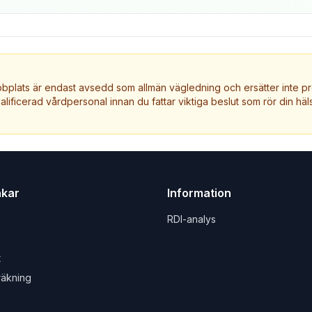
plats är endast avsedd som allmän vägledning och ersätter inte pr
valificerad vårdpersonal innan du fattar viktiga beslut som rör din häls
nkar
Information
RDI-analys
t
räkning