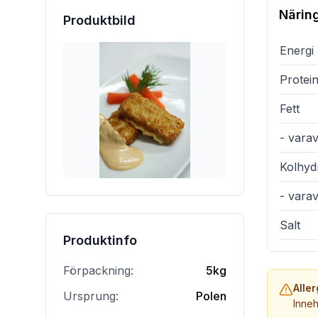
Närin
Produktbild
Energi
Protei
Fett
- varav
Kolhyd
- vara
Salt
Produktinfo
Förpackning:
5kg
Alle
Ursprung:
Polen
Inneh