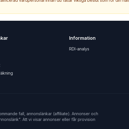
valificerad vårdpersonal innan du fattar viktiga beslut som rör din häls
nkar
Information
RDI-analys
t
räkning
mmande fall, annonslänkar (affiliate). Annonser och
nonslänk". Att vi visar annonser eller får provision