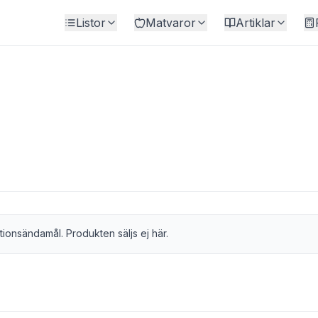
Listor
Matvaror
Artiklar
tionsändamål. Produkten säljs ej här.