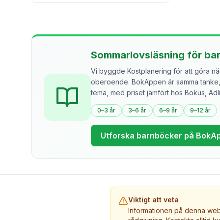
Sommarlovsläsning för ba
Vi byggde Kostplanering för att göra näri
oberoende. BokAppen är samma tanke, f
tema, med priset jämfört hos Bokus, Ad
0–3 år
3–6 år
6–9 år
9–12 år
Utforska barnböcker på BokA
Viktigt att veta
Informationen på denna webb