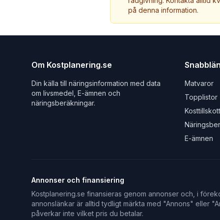
rådgivning. Kontakta alltid k
på denna information.
Om Kostplanering.se
Snabblä
Din källa till näringsinformation med data
Matvaror
om livsmedel, E-ämnen och
Topplistor
näringsberäkningar.
Kosttillskot
Näringsbe
E-ämnen
Annonser och finansiering
Kostplanering.se finansieras genom annonser och, i föreko
annonslänkar är alltid tydligt märkta med "Annons" eller "An
påverkar inte vilket pris du betalar.