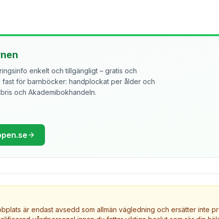
rnen
ngsinfo enkelt och tillgängligt – gratis och
ast för barnböcker: handplockat per ålder och
libris och Akademibokhandeln.
ppen.se
plats är endast avsedd som allmän vägledning och ersätter inte pr