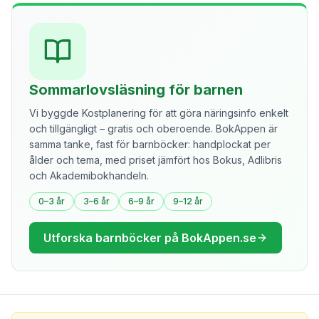
Sommarlovsläsning för barnen
Vi byggde Kostplanering för att göra näringsinfo enkelt
och tillgängligt – gratis och oberoende. BokAppen är
samma tanke, fast för barnböcker: handplockat per
ålder och tema, med priset jämfört hos Bokus, Adlibris
och Akademibokhandeln.
0–3 år
3–6 år
6–9 år
9–12 år
Utforska barnböcker på BokAppen.se