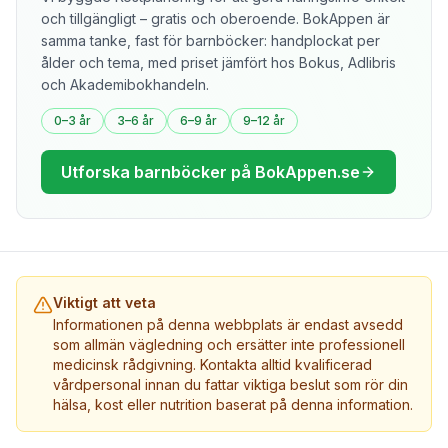
och tillgängligt – gratis och oberoende. BokAppen är
samma tanke, fast för barnböcker: handplockat per
ålder och tema, med priset jämfört hos Bokus, Adlibris
och Akademibokhandeln.
0–3 år
3–6 år
6–9 år
9–12 år
Utforska barnböcker på BokAppen.se
Viktigt att veta
Informationen på denna webbplats är endast avsedd
som allmän vägledning och ersätter inte professionell
medicinsk rådgivning. Kontakta alltid kvalificerad
vårdpersonal innan du fattar viktiga beslut som rör din
hälsa, kost eller nutrition baserat på denna information.