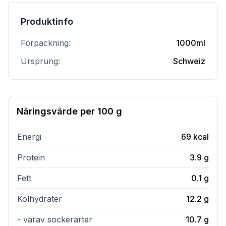
Produktinfo
Förpackning:
1000ml
Ursprung:
Schweiz
Näringsvärde per
100 g
Energi
69
kcal
Protein
3.9
g
Fett
0.1
g
Kolhydrater
12.2
g
- varav sockerarter
10.7
g