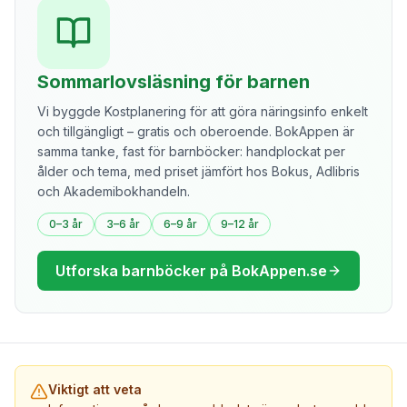
Sommarlovsläsning för barnen
Vi byggde Kostplanering för att göra näringsinfo enkelt
och tillgängligt – gratis och oberoende. BokAppen är
samma tanke, fast för barnböcker: handplockat per
ålder och tema, med priset jämfört hos Bokus, Adlibris
och Akademibokhandeln.
0–3 år
3–6 år
6–9 år
9–12 år
Utforska barnböcker på BokAppen.se
Viktigt att veta