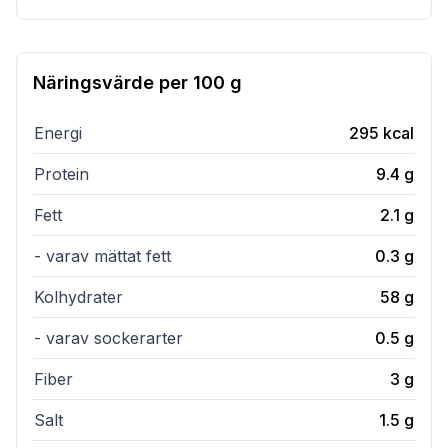
Näringsvärde per
100 g
Energi
295
kcal
Protein
9.4
g
Fett
2.1
g
- varav mättat fett
0.3
g
Kolhydrater
58
g
- varav sockerarter
0.5
g
Fiber
3
g
Salt
1.5
g