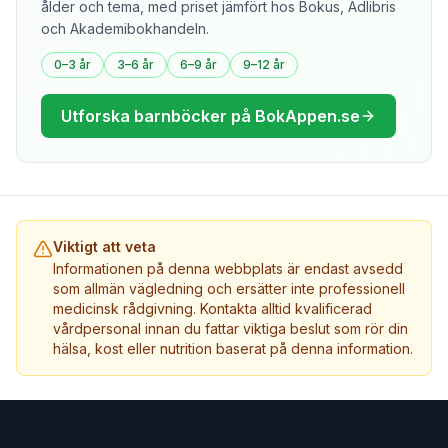
ålder och tema, med priset jämfört hos Bokus, Adlibris
och Akademibokhandeln.
0–3 år
3–6 år
6–9 år
9–12 år
Utforska barnböcker på BokAppen.se
Viktigt att veta
Informationen på denna webbplats är endast avsedd
som allmän vägledning och ersätter inte professionell
medicinsk rådgivning. Kontakta alltid kvalificerad
vårdpersonal innan du fattar viktiga beslut som rör din
hälsa, kost eller nutrition baserat på denna information.