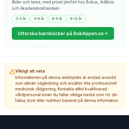
ålder och tema, med priset jämfört hos Bokus, Adlibris
och Akademibokhandeln.
0–3 år
3–6 år
6–9 år
9–12 år
Utforska barnböcker på BokAppen.se
Viktigt att veta
Informationen på denna webbplats är endast avsedd
som allmän vägledning och ersätter inte professionell
medicinsk rådgivning. Kontakta alltid kvalificerad
vårdpersonal innan du fattar viktiga beslut som rör din
hälsa, kost eller nutrition baserat på denna information.