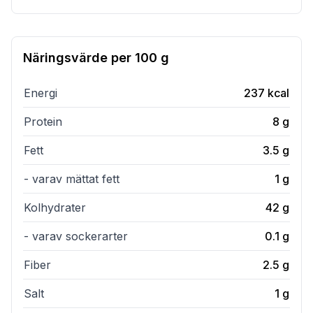
Näringsvärde per
100 g
Energi
237
kcal
Protein
8
g
Fett
3.5
g
- varav mättat fett
1
g
Kolhydrater
42
g
- varav sockerarter
0.1
g
Fiber
2.5
g
Salt
1
g