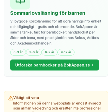
Sommarlovsläsning för barnen
Vi byggde Kostplanering för att göra näringsinfo enkelt
och tillgängligt – gratis och oberoende. BokAppen är
samma tanke, fast för barnböcker: handplockat per
ålder och tema, med priset jämfört hos Bokus, Adlibris
och Akademibokhandeln.
0–3 år
3–6 år
6–9 år
9–12 år
Utforska barnböcker på BokAppen.se
Viktigt att veta
Informationen på denna webbplats är endast avsedd
som allmän vägledning och ersätter inte professionell