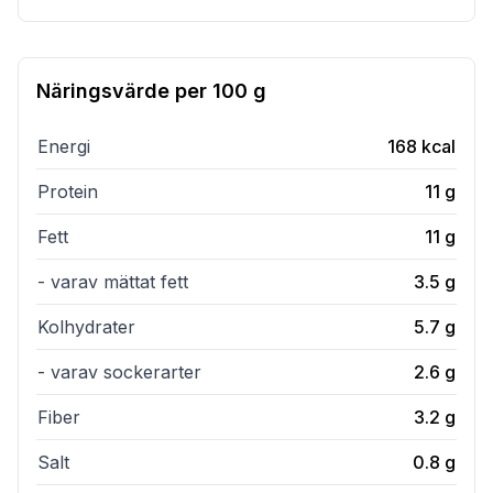
Näringsvärde per
100 g
Energi
168
kcal
Protein
11
g
Fett
11
g
- varav mättat fett
3.5
g
Kolhydrater
5.7
g
- varav sockerarter
2.6
g
Fiber
3.2
g
Salt
0.8
g