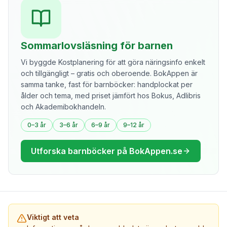
Sommarlovsläsning för barnen
Vi byggde Kostplanering för att göra näringsinfo enkelt
och tillgängligt – gratis och oberoende. BokAppen är
samma tanke, fast för barnböcker: handplockat per
ålder och tema, med priset jämfört hos Bokus, Adlibris
och Akademibokhandeln.
0–3 år
3–6 år
6–9 år
9–12 år
Utforska barnböcker på BokAppen.se
Viktigt att veta