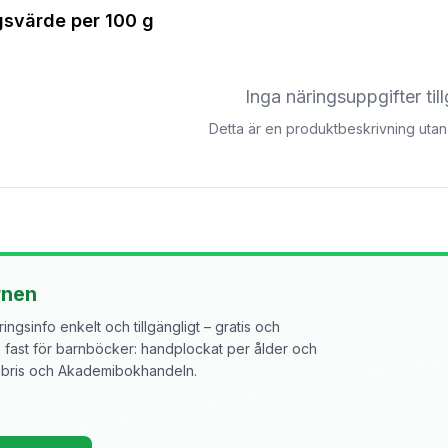
gsvärde per
100 g
Inga näringsuppgifter til
Detta är en produktbeskrivning utan 
rnen
ngsinfo enkelt och tillgängligt – gratis och
ast för barnböcker: handplockat per ålder och
libris och Akademibokhandeln.