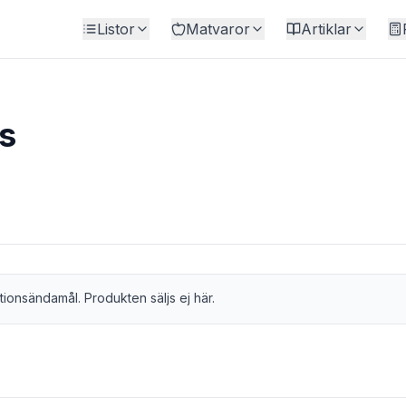
Listor
Matvaror
Artiklar
s
tionsändamål. Produkten säljs ej här.