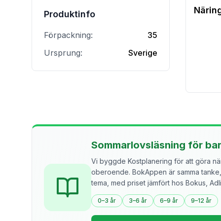
Närin
Produktinfo
Förpackning:
35
Ursprung:
Sverige
Sommarlovsläsning för ba
Vi byggde Kostplanering för att göra näri
oberoende. BokAppen är samma tanke, f
tema, med priset jämfört hos Bokus, Ad
0–3 år
3–6 år
6–9 år
9–12 år