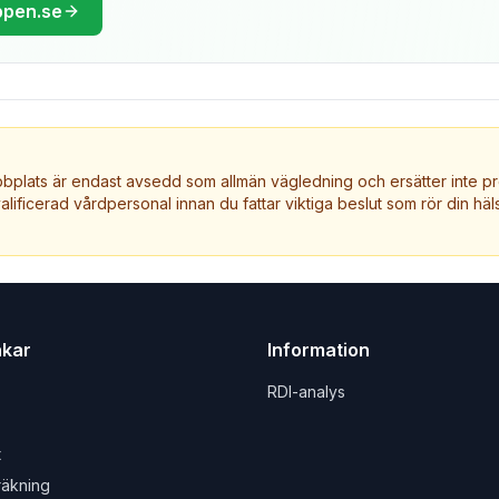
ppen.se
plats är endast avsedd som allmän vägledning och ersätter inte pr
valificerad vårdpersonal innan du fattar viktiga beslut som rör din häls
nkar
Information
RDI-analys
t
räkning