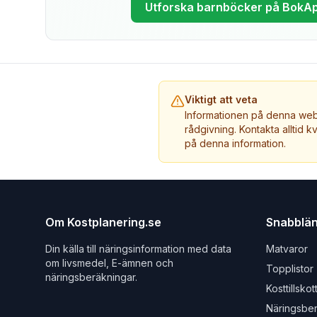
Utforska barnböcker på BokA
Viktigt att veta
Informationen på denna webb
rådgivning. Kontakta alltid k
på denna information.
Om Kostplanering.se
Snabblä
Din källa till näringsinformation med data
Matvaror
om livsmedel, E-ämnen och
Topplistor
näringsberäkningar.
Kosttillskot
Näringsbe