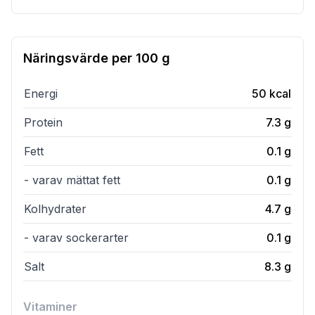
Näringsvärde per
100 g
Energi
50
kcal
Protein
7.3
g
Fett
0.1
g
- varav mättat fett
0.1
g
Kolhydrater
4.7
g
- varav sockerarter
0.1
g
Salt
8.3
g
Vitaminer