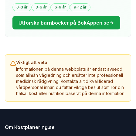
0–3 år
3–6 år
6–9 år
9–12 år
Utforska barnböcker på BokAppen.se
Viktigt att veta
Informationen på denna webbplats är endast avsedd
som allmän vägledning och ersätter inte professionell
medicinsk rådgivning. Kontakta alltid kvalificerad
vårdpersonal innan du fattar viktiga beslut som rör din
hälsa, kost eller nutrition baserat på denna information.
Om Kostplanering.se