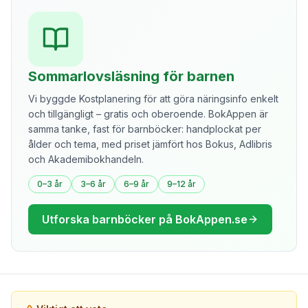
Sommarlovsläsning för barnen
Vi byggde Kostplanering för att göra näringsinfo enkelt
och tillgängligt – gratis och oberoende. BokAppen är
samma tanke, fast för barnböcker: handplockat per
ålder och tema, med priset jämfört hos Bokus, Adlibris
och Akademibokhandeln.
0–3 år
3–6 år
6–9 år
9–12 år
Utforska barnböcker på BokAppen.se