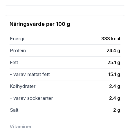
Näringsvärde per
100 g
Energi
333
kcal
Protein
24.4
g
Fett
25.1
g
- varav mättat fett
15.1
g
Kolhydrater
2.4
g
- varav sockerarter
2.4
g
Salt
2
g
Vitaminer