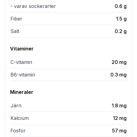
- varav sockerarter
0.6
g
Fiber
1.5
g
Salt
0.2
g
Vitaminer
C-vitamin
20
mg
B6-vitamin
0.3
mg
Mineraler
Järn
1.8
mg
Kalcium
12
mg
Fosfor
57
mg