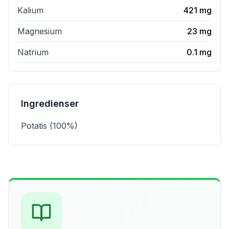
Kalium
421
mg
Magnesium
23
mg
Natrium
0.1
mg
Ingredienser
Potatis (100%)