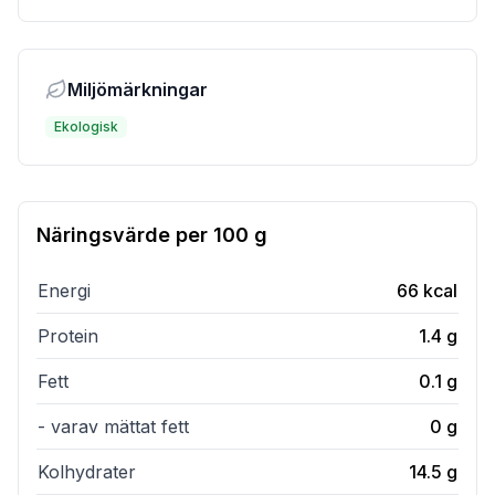
Miljömärkningar
Ekologisk
Näringsvärde per
100 g
Energi
66
kcal
Protein
1.4
g
Fett
0.1
g
- varav mättat fett
0
g
Kolhydrater
14.5
g