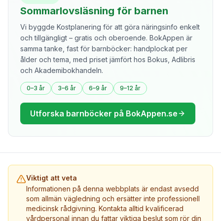
Sommarlovsläsning för barnen
Vi byggde Kostplanering för att göra näringsinfo enkelt
och tillgängligt – gratis och oberoende. BokAppen är
samma tanke, fast för barnböcker: handplockat per
ålder och tema, med priset jämfört hos Bokus, Adlibris
och Akademibokhandeln.
0–3 år
3–6 år
6–9 år
9–12 år
Utforska barnböcker på BokAppen.se
Viktigt att veta
Informationen på denna webbplats är endast avsedd
som allmän vägledning och ersätter inte professionell
medicinsk rådgivning. Kontakta alltid kvalificerad
vårdpersonal innan du fattar viktiga beslut som rör din