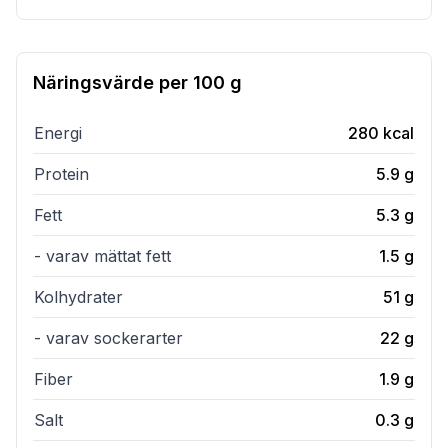
Näringsvärde per
100 g
Energi
280
kcal
Protein
5.9
g
Fett
5.3
g
- varav mättat fett
1.5
g
Kolhydrater
51
g
- varav sockerarter
22
g
Fiber
1.9
g
Salt
0.3
g