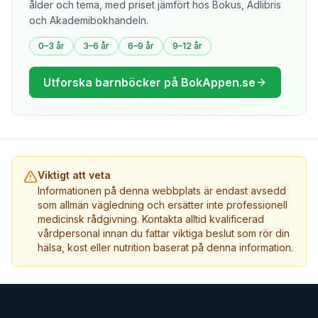
ålder och tema, med priset jämfört hos Bokus, Adlibris
och Akademibokhandeln.
0–3 år
3–6 år
6–9 år
9–12 år
Utforska barnböcker på BokAppen.se
Viktigt att veta
Informationen på denna webbplats är endast avsedd
som allmän vägledning och ersätter inte professionell
medicinsk rådgivning. Kontakta alltid kvalificerad
vårdpersonal innan du fattar viktiga beslut som rör din
hälsa, kost eller nutrition baserat på denna information.