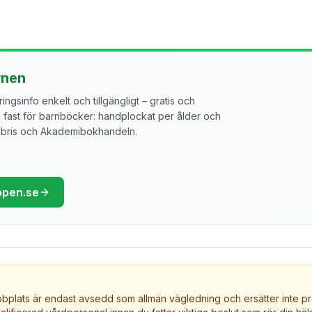
rnen
ngsinfo enkelt och tillgängligt – gratis och
ast för barnböcker: handplockat per ålder och
libris och Akademibokhandeln.
ppen.se
plats är endast avsedd som allmän vägledning och ersätter inte pr