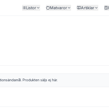
Listor
Matvaror
Artiklar
tionsändamål. Produkten säljs ej här.