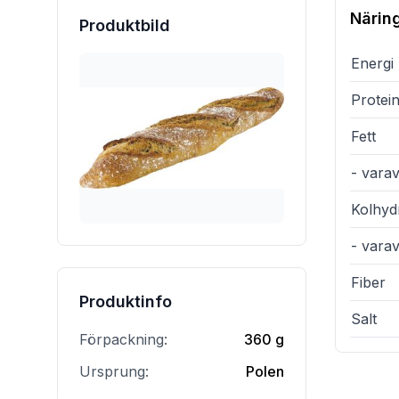
Närin
Produktbild
Energi
Protei
Fett
- varav
Kolhyd
- vara
Fiber
Produktinfo
Salt
Förpackning:
360 g
Ursprung:
Polen