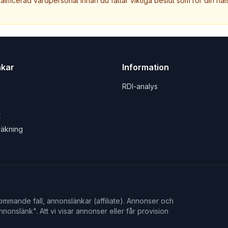
valificerad vårdpersonal innan du fattar viktiga beslut som rör din häls
nkar
Information
RDI-analys
t
räkning
mmande fall, annonslänkar (affiliate). Annonser och
nonslänk". Att vi visar annonser eller får provision