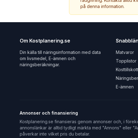
rådgivning. Kontakta alltid k
på denna information.
Om Kostplanering.se
Snabblä
Din källa till näringsinformation med data
Matvaror
om livsmedel, E-ämnen och
Topplistor
näringsberäkningar.
Kosttillskot
Näringsbe
E-ämnen
Annonser och finansiering
Kostplanering.se finansieras genom annonser och, i föreko
annonslänkar är alltid tydligt märkta med "Annons" eller "An
påverkar inte vilket pris du betalar.