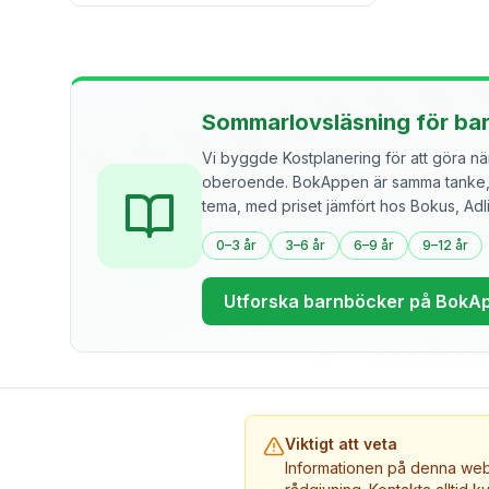
Sommarlovsläsning för ba
Vi byggde Kostplanering för att göra näri
oberoende. BokAppen är samma tanke, f
tema, med priset jämfört hos Bokus, Ad
0–3 år
3–6 år
6–9 år
9–12 år
Utforska barnböcker på BokA
Viktigt att veta
Informationen på denna webb