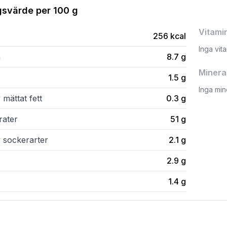
gsvärde per
100 g
Vitami
256
kcal
Inga vit
n
8.7
g
Minera
1.5
g
Inga min
 mättat fett
0.3
g
rater
51
g
v sockerarter
2.1
g
2.9
g
1.4
g