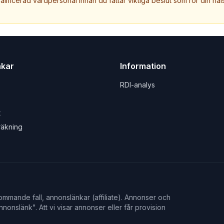
valificerad vårdpersonal innan du fattar viktiga beslut som rör din häls
nkar
Information
RDI-analys
t
räkning
mmande fall, annonslänkar (affiliate). Annonser och
nonslänk". Att vi visar annonser eller får provision