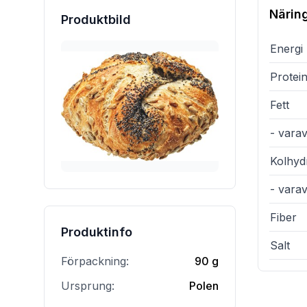
Närin
Produktbild
Energi
Protei
Fett
- varav
Kolhyd
- vara
Fiber
Produktinfo
Salt
Förpackning:
90 g
Ursprung:
Polen