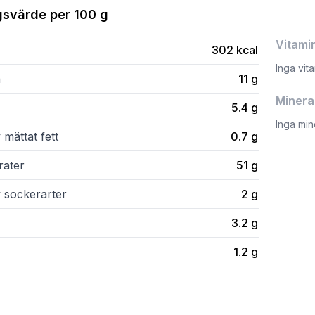
gsvärde per
100 g
Vitami
302
kcal
Inga vit
n
11
g
Minera
5.4
g
Inga min
 mättat fett
0.7
g
rater
51
g
v sockerarter
2
g
3.2
g
1.2
g