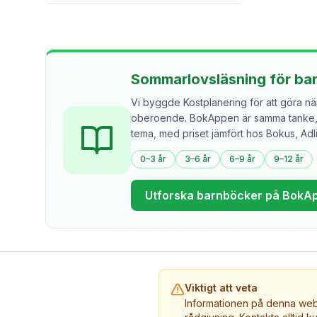
Sommarlovsläsning för ba
Vi byggde Kostplanering för att göra näri
oberoende. BokAppen är samma tanke, f
tema, med priset jämfört hos Bokus, Ad
0–3 år
3–6 år
6–9 år
9–12 år
Utforska barnböcker på BokA
Viktigt att veta
Informationen på denna webb