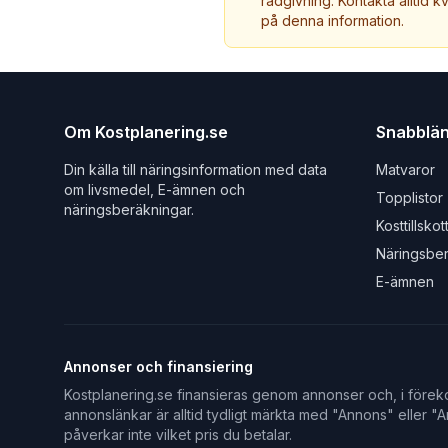
rådgivning. Kontakta alltid k
på denna information.
Om Kostplanering.se
Snabblä
Din källa till näringsinformation med data
Matvaror
om livsmedel, E-ämnen och
Topplistor
näringsberäkningar.
Kosttillskot
Näringsbe
E-ämnen
Annonser och finansiering
Kostplanering.se finansieras genom annonser och, i föreko
annonslänkar är alltid tydligt märkta med "Annons" eller "An
påverkar inte vilket pris du betalar.