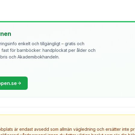
rnen
ngsinfo enkelt och tillgängligt – gratis och
ast för barnböcker: handplockat per ålder och
libris och Akademibokhandeln.
ppen.se
plats är endast avsedd som allmän vägledning och ersätter inte pr