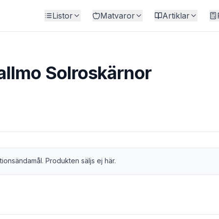
Listor
Matvaror
Artiklar
llmo Solroskärnor
tionsändamål. Produkten säljs ej här.