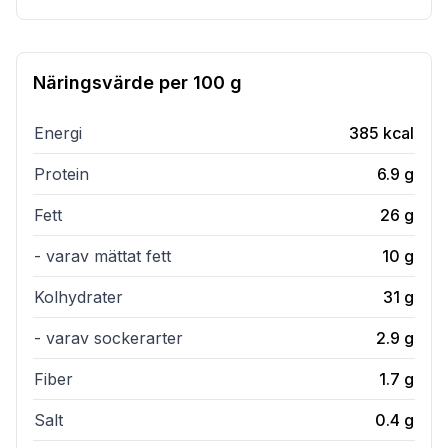
Näringsvärde per
100 g
Energi
385
kcal
Protein
6.9
g
Fett
26
g
- varav mättat fett
10
g
Kolhydrater
31
g
- varav sockerarter
2.9
g
Fiber
1.7
g
Salt
0.4
g