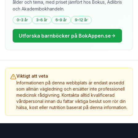
ålder och tema, med priset jämfört hos Bokus, Adlibris
och Akademibokhandeln.
0–3 år
3–6 år
6–9 år
9–12 år
Utforska barnböcker på BokAppen.se
Viktigt att veta
Informationen på denna webbplats är endast avsedd
som allmän vägledning och ersätter inte professionell
medicinsk rådgivning. Kontakta alltid kvalificerad
vårdpersonal innan du fattar viktiga beslut som rör din
hälsa, kost eller nutrition baserat på denna information.