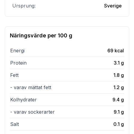
Ursprung:
Sverige
Näringsvärde per
100 g
Energi
69
kcal
Protein
3.1
g
Fett
1.8
g
- varav mättat fett
1.2
g
Kolhydrater
9.4
g
- varav sockerarter
9.1
g
Salt
0.1
g