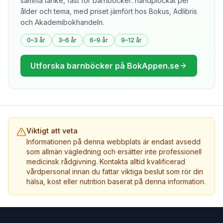
samma tanke, fast för barnböcker: handplockat per
ålder och tema, med priset jämfört hos Bokus, Adlibris
och Akademibokhandeln.
0–3 år
3–6 år
6–9 år
9–12 år
Utforska barnböcker på BokAppen.se
Viktigt att veta
Informationen på denna webbplats är endast avsedd
som allmän vägledning och ersätter inte professionell
medicinsk rådgivning. Kontakta alltid kvalificerad
vårdpersonal innan du fattar viktiga beslut som rör din
hälsa, kost eller nutrition baserat på denna information.