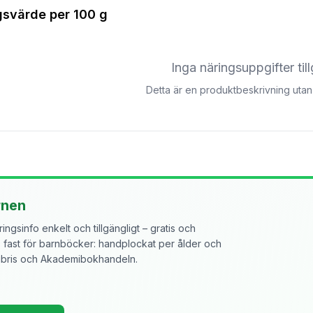
gsvärde per
100 g
Inga näringsuppgifter til
Detta är en produktbeskrivning utan 
rnen
ngsinfo enkelt och tillgängligt – gratis och
ast för barnböcker: handplockat per ålder och
libris och Akademibokhandeln.