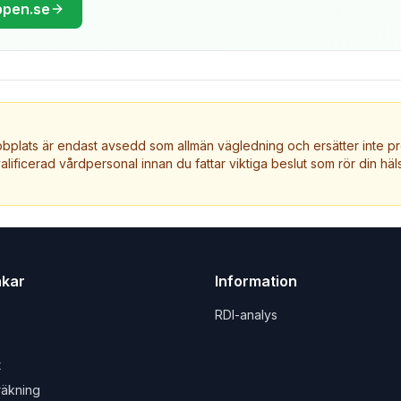
ppen.se
plats är endast avsedd som allmän vägledning och ersätter inte pr
valificerad vårdpersonal innan du fattar viktiga beslut som rör din häls
nkar
Information
RDI-analys
t
räkning