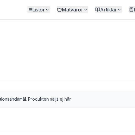
Listor
Matvaror
Artiklar
tionsändamål. Produkten säljs ej här.