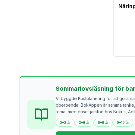
Närin
Sommarlovsläsning för ba
Vi byggde Kostplanering för att göra näri
oberoende. BokAppen är samma tanke, f
tema, med priset jämfört hos Bokus, Ad
0–3 år
3–6 år
6–9 år
9–12 år