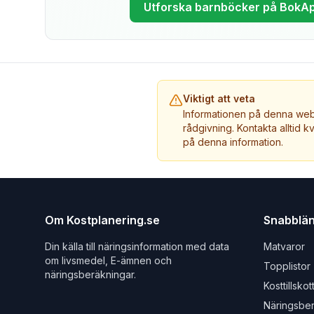
Utforska barnböcker på BokA
Viktigt att veta
Informationen på denna webb
rådgivning. Kontakta alltid k
på denna information.
Om Kostplanering.se
Snabblä
Din källa till näringsinformation med data
Matvaror
om livsmedel, E-ämnen och
Topplistor
näringsberäkningar.
Kosttillskot
Näringsbe