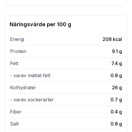
Näringsvärde per
100 g
Energi
208
kcal
Protein
9.1
g
Fett
7.4
g
- varav mättat fett
0.8
g
Kolhydrater
26
g
- varav sockerarter
0.7
g
Fiber
0.4
g
Salt
0.8
g