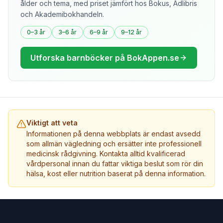
ålder och tema, med priset jämfört hos Bokus, Adlibris
och Akademibokhandeln.
0–3 år
3–6 år
6–9 år
9–12 år
Utforska barnböcker på BokAppen.se
Viktigt att veta
Informationen på denna webbplats är endast avsedd
som allmän vägledning och ersätter inte professionell
medicinsk rådgivning. Kontakta alltid kvalificerad
vårdpersonal innan du fattar viktiga beslut som rör din
hälsa, kost eller nutrition baserat på denna information.