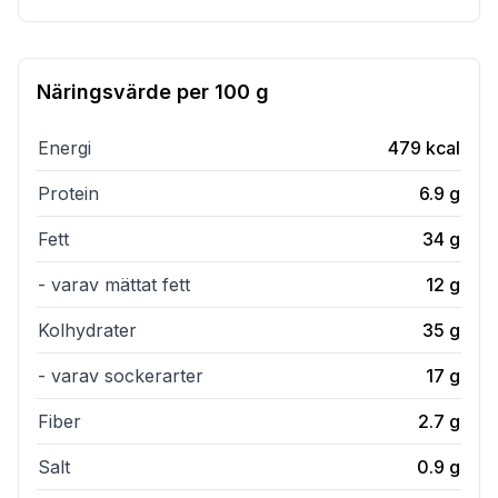
Näringsvärde per
100 g
Energi
479
kcal
Protein
6.9
g
Fett
34
g
- varav mättat fett
12
g
Kolhydrater
35
g
- varav sockerarter
17
g
Fiber
2.7
g
Salt
0.9
g