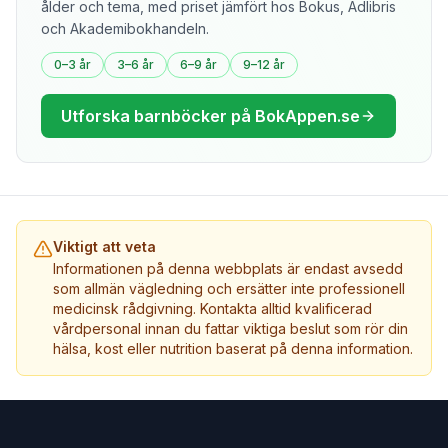
ålder och tema, med priset jämfört hos Bokus, Adlibris
och Akademibokhandeln.
0–3 år
3–6 år
6–9 år
9–12 år
Utforska barnböcker på BokAppen.se
Viktigt att veta
Informationen på denna webbplats är endast avsedd
som allmän vägledning och ersätter inte professionell
medicinsk rådgivning. Kontakta alltid kvalificerad
vårdpersonal innan du fattar viktiga beslut som rör din
hälsa, kost eller nutrition baserat på denna information.