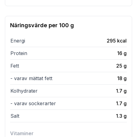
Näringsvärde per
100 g
Energi
295
kcal
Protein
16
g
Fett
25
g
- varav mättat fett
18
g
Kolhydrater
1.7
g
- varav sockerarter
1.7
g
Salt
1.3
g
Vitaminer