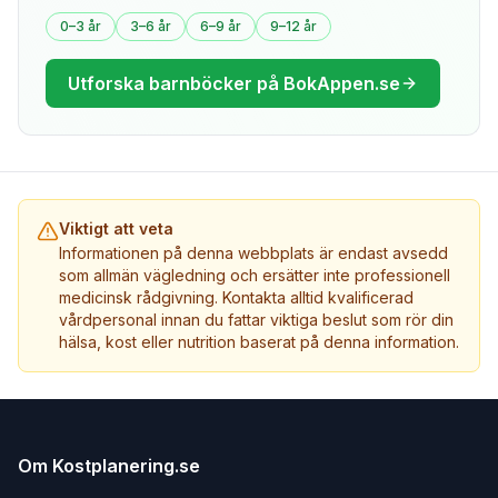
0–3 år
3–6 år
6–9 år
9–12 år
Utforska barnböcker på BokAppen.se
Viktigt att veta
Informationen på denna webbplats är endast avsedd
som allmän vägledning och ersätter inte professionell
medicinsk rådgivning. Kontakta alltid kvalificerad
vårdpersonal innan du fattar viktiga beslut som rör din
hälsa, kost eller nutrition baserat på denna information.
Om Kostplanering.se