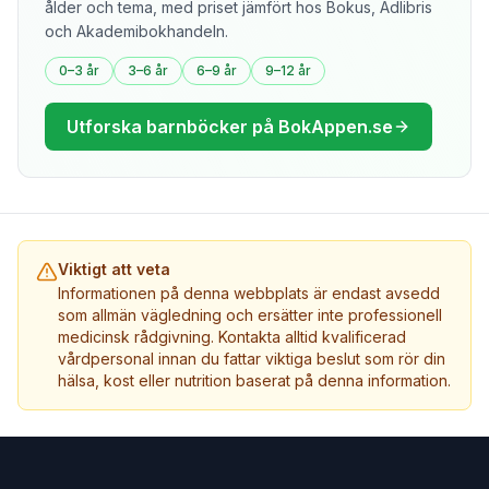
ålder och tema, med priset jämfört hos Bokus, Adlibris
och Akademibokhandeln.
0–3 år
3–6 år
6–9 år
9–12 år
Utforska barnböcker på BokAppen.se
Viktigt att veta
Informationen på denna webbplats är endast avsedd
som allmän vägledning och ersätter inte professionell
medicinsk rådgivning. Kontakta alltid kvalificerad
vårdpersonal innan du fattar viktiga beslut som rör din
hälsa, kost eller nutrition baserat på denna information.