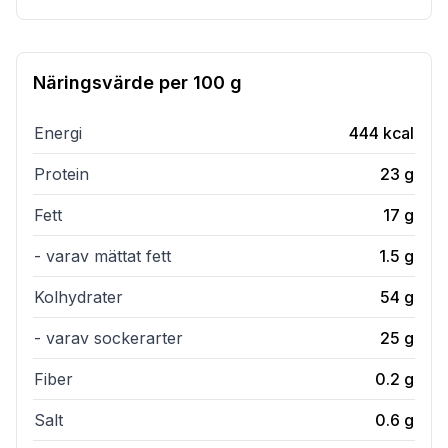
Näringsvärde per
100 g
Energi
444
kcal
Protein
23
g
Fett
17
g
- varav mättat fett
1.5
g
Kolhydrater
54
g
- varav sockerarter
25
g
Fiber
0.2
g
Salt
0.6
g