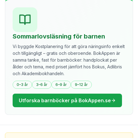
Sommarlovsläsning för barnen
Vi byggde Kostplanering för att göra näringsinfo enkelt
och tillgängligt – gratis och oberoende. BokAppen är
samma tanke, fast för barnböcker: handplockat per
ålder och tema, med priset jämfört hos Bokus, Adlibris
och Akademibokhandeln.
0–3 år
3–6 år
6–9 år
9–12 år
Utforska barnböcker på BokAppen.se