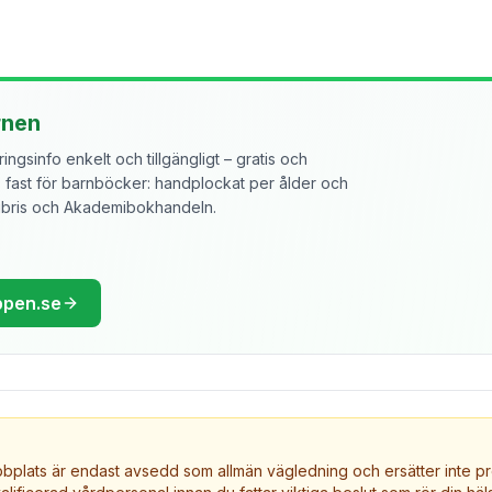
rnen
ngsinfo enkelt och tillgängligt – gratis och
ast för barnböcker: handplockat per ålder och
libris och Akademibokhandeln.
ppen.se
plats är endast avsedd som allmän vägledning och ersätter inte pr