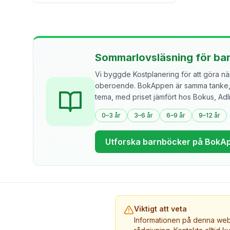
Sommarlovsläsning för ba
Vi byggde Kostplanering för att göra näri
oberoende. BokAppen är samma tanke, f
tema, med priset jämfört hos Bokus, Ad
0–3 år
3–6 år
6–9 år
9–12 år
Utforska barnböcker på BokA
Viktigt att veta
Informationen på denna webb