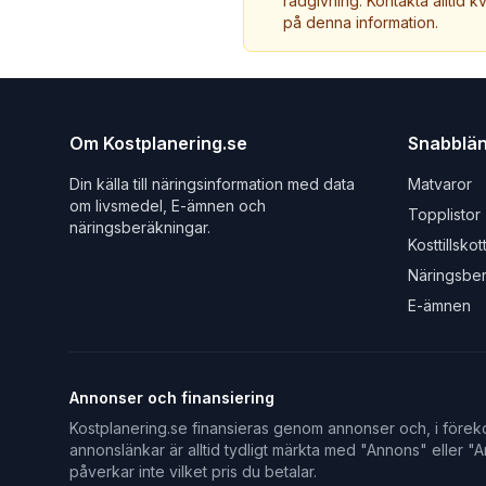
rådgivning. Kontakta alltid k
på denna information.
Om Kostplanering.se
Snabblä
Din källa till näringsinformation med data
Matvaror
om livsmedel, E-ämnen och
Topplistor
näringsberäkningar.
Kosttillskot
Näringsbe
E-ämnen
Annonser och finansiering
Kostplanering.se finansieras genom annonser och, i föreko
annonslänkar är alltid tydligt märkta med "Annons" eller "An
påverkar inte vilket pris du betalar.