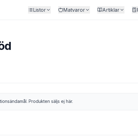
Listor
Matvaror
Artiklar
öd
tionsändamål. Produkten säljs ej här.