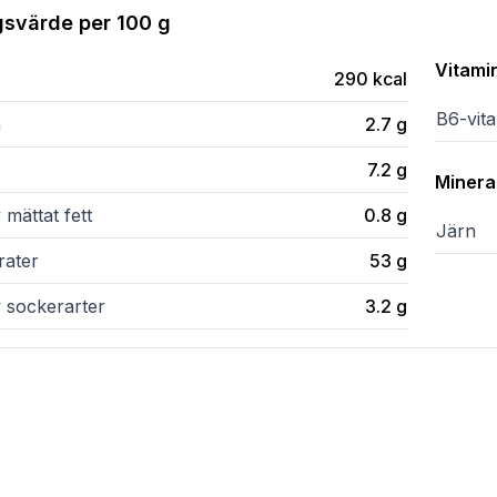
gsvärde per
100 g
Vitami
290
kcal
B6-vit
n
2.7
g
7.2
g
Minera
 mättat fett
0.8
g
Järn
rater
53
g
v sockerarter
3.2
g