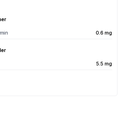
ner
amin
0.6
mg
ler
5.5
mg