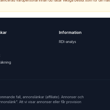
valificerad vårdpersonal innan du fattar viktiga beslut som rör din häls
nkar
Information
RDI-analys
t
räkning
mmande fall, annonslänkar (affiliate). Annonser och
nonslänk". Att vi visar annonser eller får provision