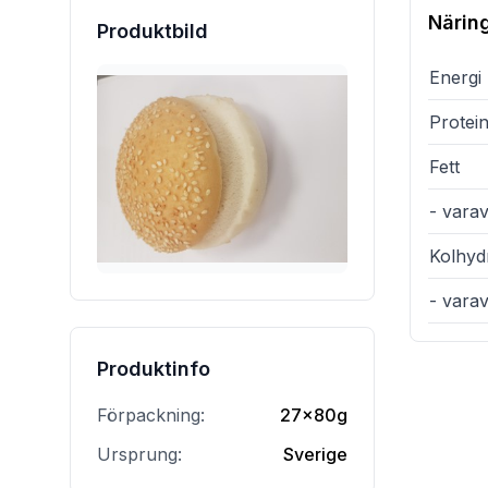
Närin
Produktbild
Energi
Protei
Fett
- varav
Kolhyd
- vara
Produktinfo
Förpackning:
27x80g
Ursprung:
Sverige