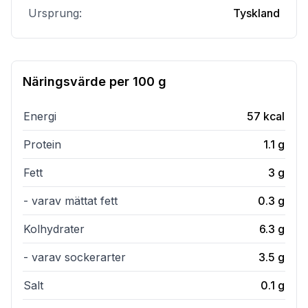
Ursprung:
Tyskland
Näringsvärde per
100 g
Energi
57
kcal
Protein
1.1
g
Fett
3
g
- varav mättat fett
0.3
g
Kolhydrater
6.3
g
- varav sockerarter
3.5
g
Salt
0.1
g