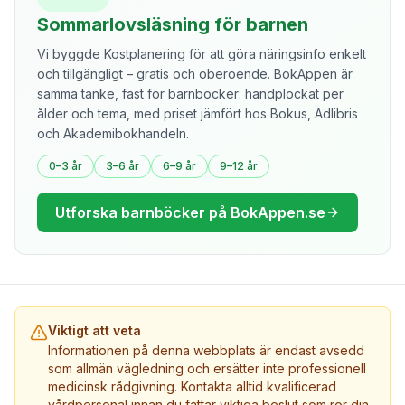
Sommarlovsläsning för barnen
Vi byggde Kostplanering för att göra näringsinfo enkelt
och tillgängligt – gratis och oberoende. BokAppen är
samma tanke, fast för barnböcker: handplockat per
ålder och tema, med priset jämfört hos Bokus, Adlibris
och Akademibokhandeln.
0–3 år
3–6 år
6–9 år
9–12 år
Utforska barnböcker på BokAppen.se
Viktigt att veta
Informationen på denna webbplats är endast avsedd
som allmän vägledning och ersätter inte professionell
medicinsk rådgivning. Kontakta alltid kvalificerad
vårdpersonal innan du fattar viktiga beslut som rör din