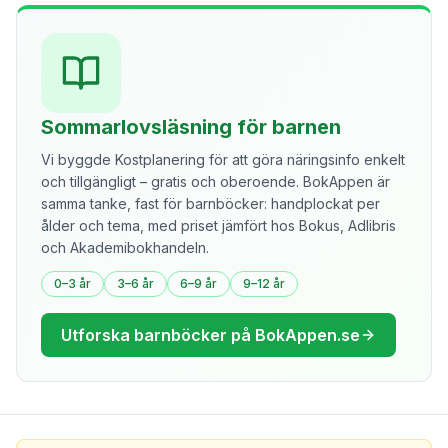
Sommarlovsläsning för barnen
Vi byggde Kostplanering för att göra näringsinfo enkelt
och tillgängligt – gratis och oberoende. BokAppen är
samma tanke, fast för barnböcker: handplockat per
ålder och tema, med priset jämfört hos Bokus, Adlibris
och Akademibokhandeln.
0–3 år
3–6 år
6–9 år
9–12 år
Utforska barnböcker på BokAppen.se