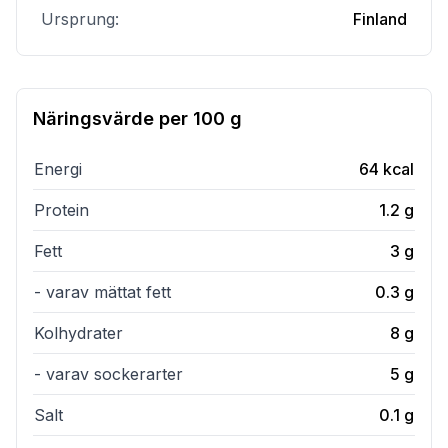
Ursprung:
Finland
Näringsvärde per
100 g
Energi
64
kcal
Protein
1.2
g
Fett
3
g
- varav mättat fett
0.3
g
Kolhydrater
8
g
- varav sockerarter
5
g
Salt
0.1
g