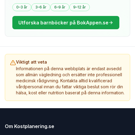
0–3 år
3–6 år
6–9 år
9–12 år
Utforska barnböcker på BokAppen.se
Viktigt att veta
Informationen på denna webbplats är endast avsedd
som allmän vägledning och ersätter inte professionell
medicinsk rådgivning. Kontakta alltid kvalificerad
vårdpersonal innan du fattar viktiga beslut som rör din
hälsa, kost eller nutrition baserat på denna information.
Om Kostplanering.se