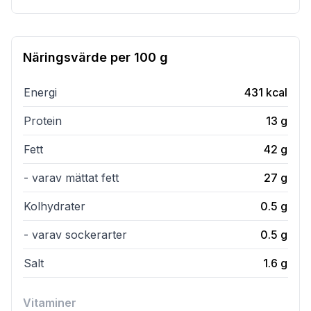
Näringsvärde per
100 g
Energi
431
kcal
Protein
13
g
Fett
42
g
- varav mättat fett
27
g
Kolhydrater
0.5
g
- varav sockerarter
0.5
g
Salt
1.6
g
Vitaminer