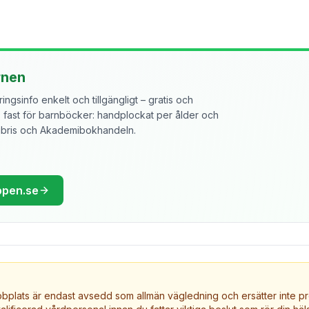
rnen
ngsinfo enkelt och tillgängligt – gratis och
ast för barnböcker: handplockat per ålder och
libris och Akademibokhandeln.
ppen.se
plats är endast avsedd som allmän vägledning och ersätter inte pr