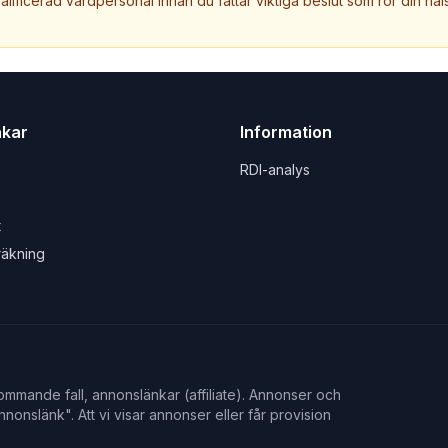
valificerad vårdpersonal innan du fattar viktiga beslut som rör din häls
nkar
Information
RDI-analys
t
räkning
mmande fall, annonslänkar (affiliate). Annonser och
nonslänk". Att vi visar annonser eller får provision