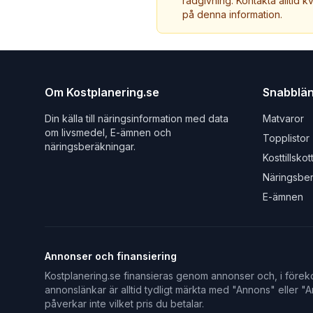
rådgivning. Kontakta alltid k
på denna information.
Om Kostplanering.se
Snabblä
Din källa till näringsinformation med data
Matvaror
om livsmedel, E-ämnen och
Topplistor
näringsberäkningar.
Kosttillskot
Näringsbe
E-ämnen
Annonser och finansiering
Kostplanering.se finansieras genom annonser och, i föreko
annonslänkar är alltid tydligt märkta med "Annons" eller "An
påverkar inte vilket pris du betalar.