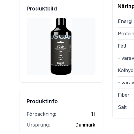
Närin
Produktbild
Energi
Protei
Fett
- varav
Kolhyd
- vara
Fiber
Produktinfo
Salt
Förpackning:
1 l
Ursprung:
Danmark