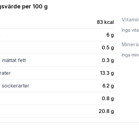
gsvärde per
100 g
Vitami
83
kcal
Inga vit
n
6
g
Minera
0.5
g
Inga min
 mättat fett
0.3
g
rater
13.3
g
v sockerarter
6.2
g
0.8
g
20.8
g