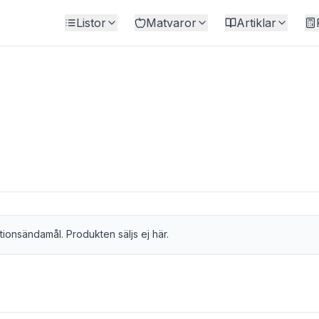
Listor
Matvaror
Artiklar
tionsändamål. Produkten säljs ej här.