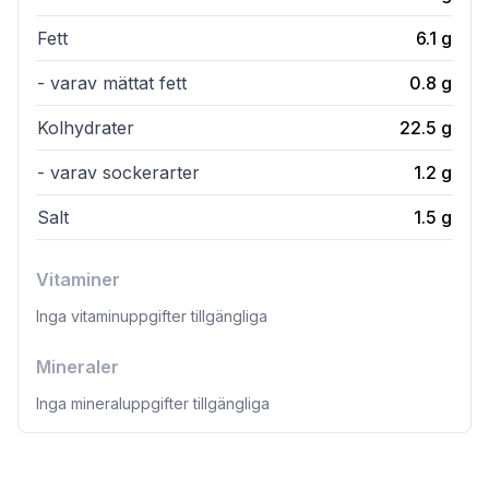
Fett
6.1
g
- varav mättat fett
0.8
g
Kolhydrater
22.5
g
- varav sockerarter
1.2
g
Salt
1.5
g
Vitaminer
Inga vitaminuppgifter tillgängliga
Mineraler
Inga mineraluppgifter tillgängliga