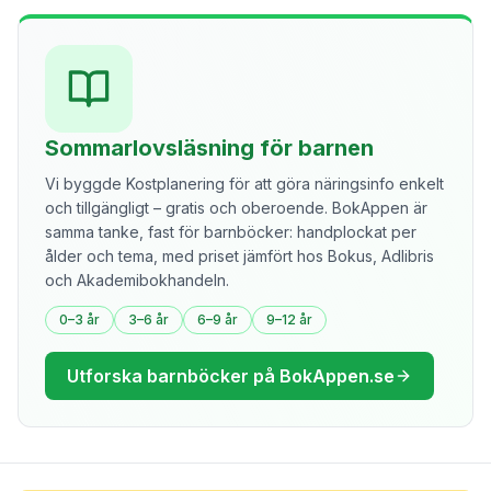
Sommarlovsläsning för barnen
Vi byggde Kostplanering för att göra näringsinfo enkelt
och tillgängligt – gratis och oberoende. BokAppen är
samma tanke, fast för barnböcker: handplockat per
ålder och tema, med priset jämfört hos Bokus, Adlibris
och Akademibokhandeln.
0–3 år
3–6 år
6–9 år
9–12 år
Utforska barnböcker på BokAppen.se