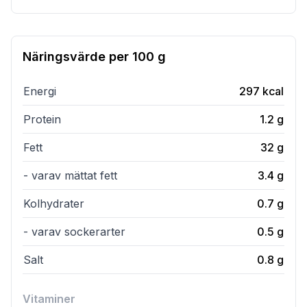
Näringsvärde per
100 g
Energi
297
kcal
Protein
1.2
g
Fett
32
g
- varav mättat fett
3.4
g
Kolhydrater
0.7
g
- varav sockerarter
0.5
g
Salt
0.8
g
Vitaminer