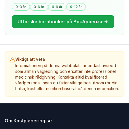
0–3 år
3–6 år
6–9 år
9–12 år
Utforska barnböcker på BokAppen.se
Viktigt att veta
Informationen på denna webbplats är endast avsedd
som allmän vägledning och ersätter inte professionell
medicinsk rådgivning. Kontakta alltid kvalificerad
vårdpersonal innan du fattar viktiga beslut som rör din
hälsa, kost eller nutrition baserat på denna information.
Om Kostplanering.se