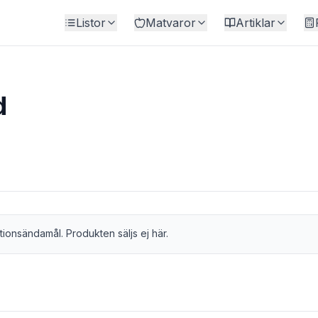
Listor
Matvaror
Artiklar
d
tionsändamål. Produkten säljs ej här.