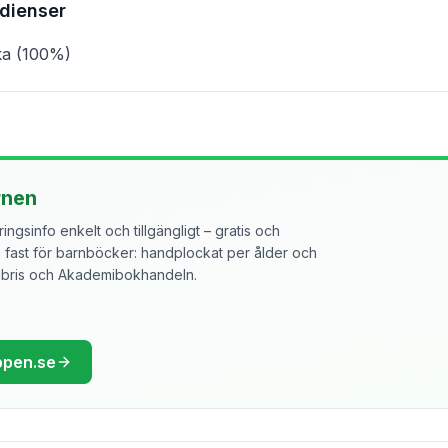
edienser
ka (100%)
rnen
ngsinfo enkelt och tillgängligt – gratis och
ast för barnböcker: handplockat per ålder och
libris och Akademibokhandeln.
ppen.se