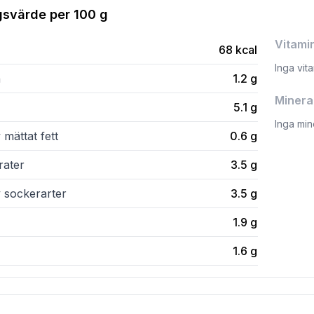
gsvärde per
100 g
Vitami
68
kcal
Inga vit
n
1.2
g
Minera
5.1
g
Inga min
 mättat fett
0.6
g
rater
3.5
g
v sockerarter
3.5
g
1.9
g
1.6
g