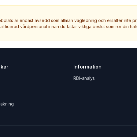
plats är endast avsedd som allmän vägledning och ersätter inte pr
valificerad vårdpersonal innan du fattar viktiga beslut som rör din häls
nkar
Information
RDI-analys
t
räkning