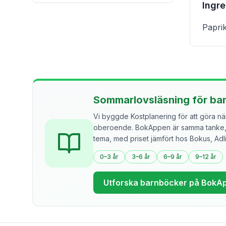
Ingr
Papri
Sommarlovsläsning för ba
Vi byggde Kostplanering för att göra näri
oberoende. BokAppen är samma tanke, f
tema, med priset jämfört hos Bokus, Ad
0–3 år
3–6 år
6–9 år
9–12 år
Utforska barnböcker på BokA