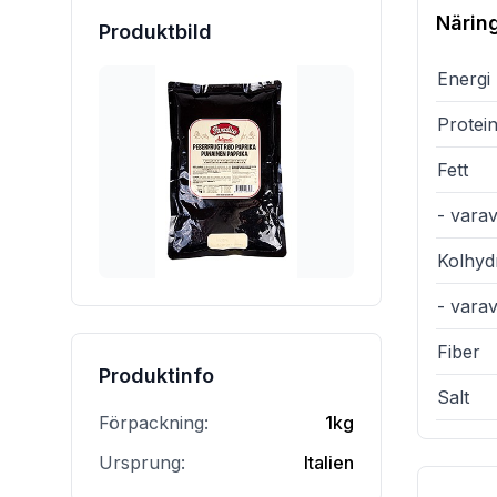
Närin
Produktbild
Energi
Protei
Fett
- varav
Kolhyd
- vara
Fiber
Produktinfo
Salt
Förpackning:
1kg
Ursprung:
Italien