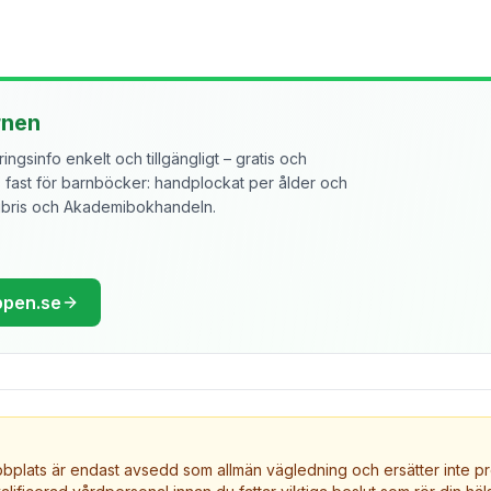
rnen
ngsinfo enkelt och tillgängligt – gratis och
ast för barnböcker: handplockat per ålder och
libris och Akademibokhandeln.
ppen.se
plats är endast avsedd som allmän vägledning och ersätter inte pr