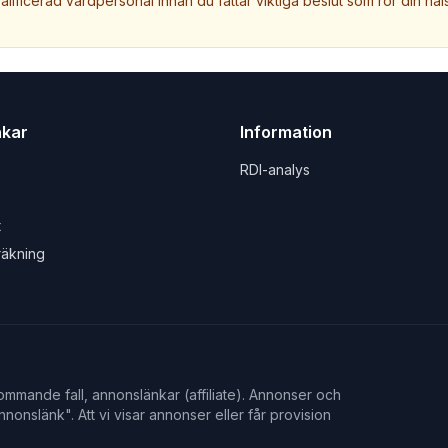
valificerad vårdpersonal innan du fattar viktiga beslut som rör din häls
nkar
Information
RDI-analys
t
räkning
mmande fall, annonslänkar (affiliate). Annonser och
nonslänk". Att vi visar annonser eller får provision