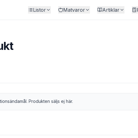
Listor
Matvaror
Artiklar
ukt
tionsändamål. Produkten säljs ej här.