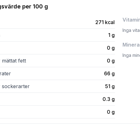
gsvärde per
100 g
Vitami
271
kcal
Inga vit
n
1
g
Minera
0
g
Inga min
 mättat fett
0
g
rater
66
g
v sockerarter
51
g
0.3
g
0
g