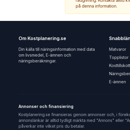
rådgivning. Kontakta alltid k
på denna information.
Om Kostplanering.se
Snabblä
Din källa till näringsinformation med data
Matvaror
om livsmedel, E-ämnen och
Topplistor
näringsberäkningar.
Kosttillskot
Näringsbe
E-ämnen
Annonser och finansiering
Kostplanering.se finansieras genom annonser och, i föreko
annonslänkar är alltid tydligt märkta med "Annons" eller "An
påverkar inte vilket pris du betalar.