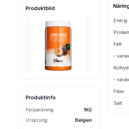
Närin
Produktbild
Energi
Protei
Fett
- varav
Kolhyd
- vara
Fiber
Produktinfo
Salt
Förpackning:
1KG
Ursprung:
Belgien