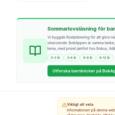
Sommarlovsläsning för ba
Vi byggde Kostplanering för att göra näri
oberoende. BokAppen är samma tanke, f
tema, med priset jämfört hos Bokus, Ad
0–3 år
3–6 år
6–9 år
9–12 år
Utforska barnböcker på BokA
Viktigt att veta
Informationen på denna webb