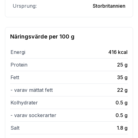
Ursprung:
Storbritannien
Näringsvärde per
100 g
Energi
416
kcal
Protein
25
g
Fett
35
g
- varav mättat fett
22
g
Kolhydrater
0.5
g
- varav sockerarter
0.5
g
Salt
1.8
g