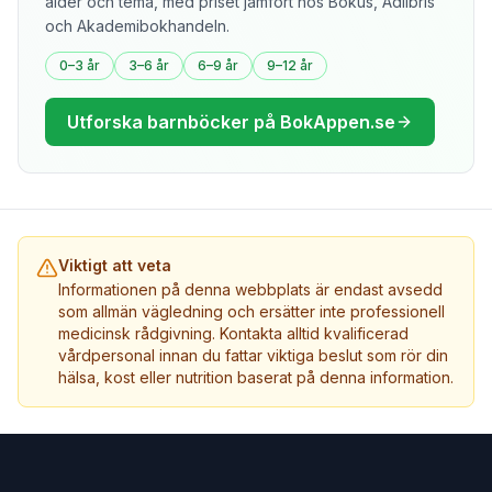
ålder och tema, med priset jämfört hos Bokus, Adlibris
och Akademibokhandeln.
0–3 år
3–6 år
6–9 år
9–12 år
Utforska barnböcker på BokAppen.se
Viktigt att veta
Informationen på denna webbplats är endast avsedd
som allmän vägledning och ersätter inte professionell
medicinsk rådgivning. Kontakta alltid kvalificerad
vårdpersonal innan du fattar viktiga beslut som rör din
hälsa, kost eller nutrition baserat på denna information.